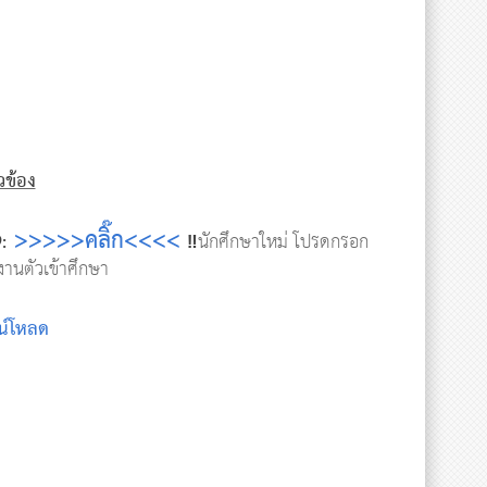
ยวข้อง
>>>>>คลิ๊ก<<<<
:
‼️
นักศึกษาใหม่ โปรดกรอก
งานตัวเข้าศึกษา
น์โหลด