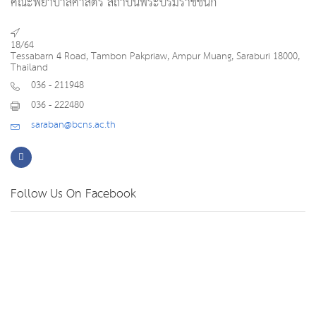
คณะพยาบาลศาสตร์ สถาบันพระบรมราชชนก
18/64
Tessabarn 4 Road, Tambon Pakpriaw, Ampur Muang, Saraburi 18000,
Thailand
036 - 211948
036 - 222480
saraban@bcns.ac.th
Follow Us On Facebook