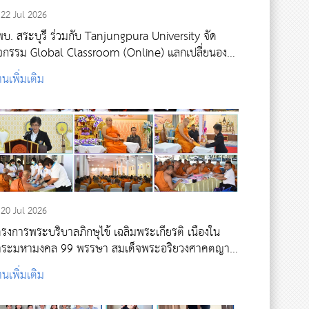
22 Jul 2026
บ. สระบุรี ร่วมกับ Tanjungpura University จัด
ิจกรรม Global Classroom (Online) แลกเปลี่ยนองค์
ามรู้ด้านการพยาบาลผู้ใหญ่และผู้สูงอายุ
านเพิ่มเติม
20 Jul 2026
รงการพระบริบาลภิกษุไข้ เฉลิมพระเกียรติ เนื่องใน
าระมหามงคล 99 พรรษา สมเด็จพระอริยวงศาคตญาณ
มเด็จพระสังฆราช สกลมหาสังฆปริณายก ณ วัดอุดม
านเพิ่มเติม
านี อำเภอเมืองนครนายก จังหวัดนครนายก