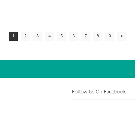
1
2
3
4
5
6
7
8
9
Follow Us On Facebook