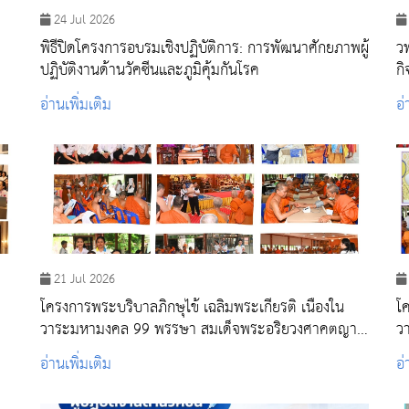
24 Jul 2026
พิธีปิดโครงการอบรมเชิงปฏิบัติการ: การพัฒนาศักยภาพผู้
วพ
ปฏิบัติงานด้านวัคซีนและภูมิคุ้มกันโรค
ก
คว
อ่านเพิ่มเติม
อ่
21 Jul 2026
โครงการพระบริบาลภิกษุไข้ เฉลิมพระเกียรติ เนื่องใน
โค
วาระมหามงคล 99 พรรษา สมเด็จพระอริยวงศาคตญาณ
ว
สมเด็จพระสังฆราช สกลมหาสังฆปริณายก ณ สำนัก
ส
อ่านเพิ่มเติม
อ่
ปฏิบัติธรรมสิริธรรมมุนี วัดศรีบุรีรตนาราม จังหวัดสระบุรี
ธ