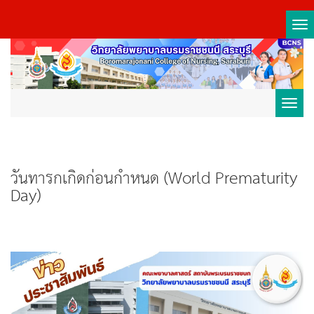
Tog
nav
Toggl
navig
วันทารกเกิดก่อนกำหนด (World Prematurity
Day)