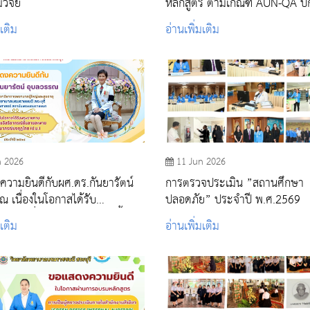
ิจัย
หลักสูตร ตามเกณฑ์ AUN-QA ปี
ศึกษา 2568
มเติม
อ่านเพิ่มเติม
n 2026
11 Jun 2026
วามยินดีกับผศ.ดร.กันยารัตน์
การตรวจประเมิน ”สถานศึกษา
ณ เนื่องในโอกาสได้รับ
ปลอดภัย” ประจำปี พ.ศ.2569
านเครื่องราชอิสริยาภรณ์ชั้น
มเติม
อ่านเพิ่มเติม
ายประถมาภรณ์มงกุฎไทย