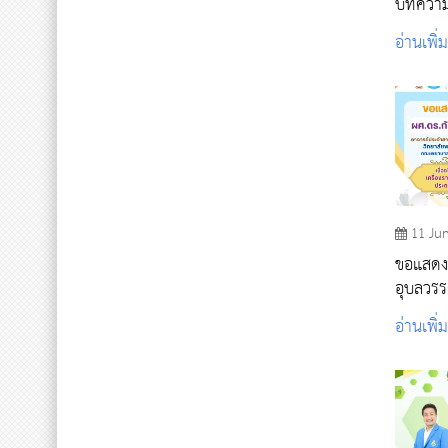
บทความว
อ่านเพิ่
11 Ju
ขอแสดงค
อุบลวรร
พระราชท
อ่านเพิ่
สายสะพ