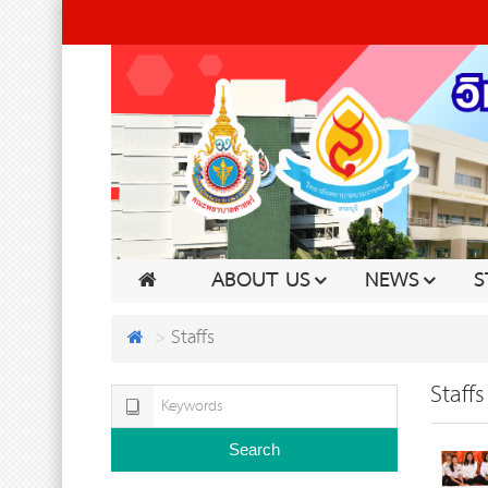
ABOUT US
NEWS
S
Staffs
Staffs
Search