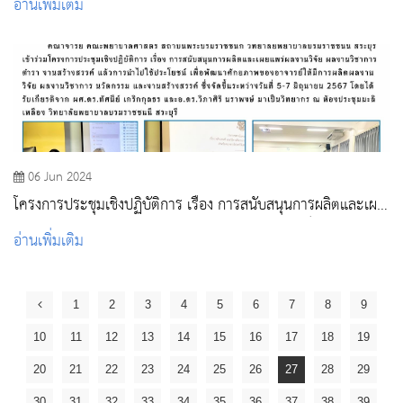
อ่านเพิ่มเติม
06 Jun 2024
โครงการประชุมเชิงปฏิบัติการ เรื่อง การสนับสนุนการผลิตและเผย
แพร่ผลงานวิจัย ผลงานวิชาการ ตำรา งานสร้างสรรค์ แล้วการนำ
อ่านเพิ่มเติม
ไปใช้ประโยชน์
1
2
3
4
5
6
7
8
9
10
11
12
13
14
15
16
17
18
19
20
21
22
23
24
25
26
27
28
29
30
31
32
33
34
35
36
37
38
39