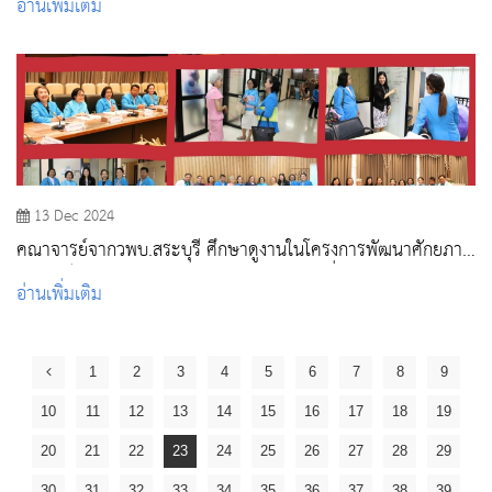
อ่านเพิ่มเติม
13 Dec 2024
คณาจารย์จากวพบ.สระบุรี ศึกษาดูงานในโครงการพัฒนาศักยภาพ
อาจารย์ : การจัดการเรียนการสอนแบบPBL ที่มหาวิทยาลัย
อ่านเพิ่มเติม
สวนดุสิต
1
2
3
4
5
6
7
8
9
10
11
12
13
14
15
16
17
18
19
20
21
22
23
24
25
26
27
28
29
30
31
32
33
34
35
36
37
38
39