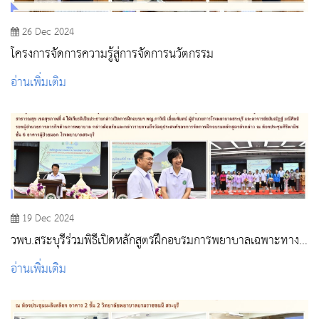
26 Dec 2024
โครงการจัดการความรู้สู่การจัดการนวัตกรรม
อ่านเพิ่มเติม
19 Dec 2024
วพบ.สระบุรีร่วมพิธีเปิดหลักสูตรฝึกอบรมการพยาบาลเฉพาะทาง
รูปแบบ Post Baccalaureate Residency Training ณ โรง
อ่านเพิ่มเติม
พยาบาลสระบุรี