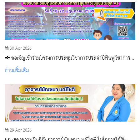
30 Apr 2026
📢 ขอเชิญเข้าร่วมโครงการประชุมวิชาการประจำปีฟื้นฟูวิชาการ
สำหรับพยาบาลเวชปฏิบัติ ✨ ภายใต้หัวข้อ “พยาบาลเวชปฏิบัติกับ
อ่านเพิ่มเติม
การจัดการสุขภาวะชุมชนในยุค AI”
29 Apr 2026