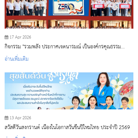
17 Apr 2026
กิจกรรม "รวมพลัง ประกาศเจตนารมณ์ เป็นองค์กรคุณธรรม
ต้นแบบ และการประกาศนโยบาย No Gift Policy ตามโครงการ
อ่านเพิ่มเติม
ประเมินคุณธรรมและความโปร่งใส ITA วพบ.สระบุรี "
13 Apr 2026
สวัสดีวันสงกรานต์ เนื่องในโอกาสวันขึ้นปีใหม่ไทย ประจำปี 2569