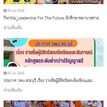
06 Jun 2025
กิจกรรม Leadership For The Future นักศึกษาพยาบาลศาสตร
บัณฑิต ชั้นปีที่ 2
อ่านเพิ่มเติม
05 Jun 2025
ประกาศ วพบ.สระบุรี เรื่อง รายชื่อผู้มีสิทธิสอบข้อเขียนและ
สัมภาษณ์ หลักสูตรระดับต่ำกว่าปริญญาตรี สถาบันพระบรมราช
อ่านเพิ่มเติม
ชนก กระทรวงสาธารณสุข ปีการศึกษา 2568 รอบที่ 4