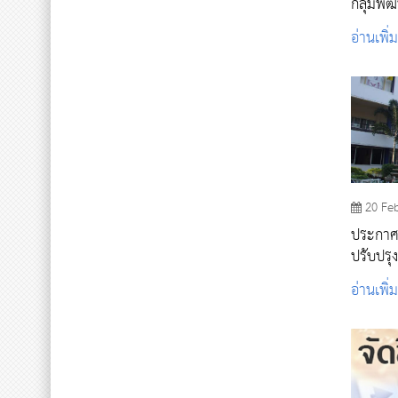
กลุ่มพั
2563
อ่านเพิ่
20 Fe
ประกาศ
ปรับปร
วิทยาลั
อ่านเพิ่
แห่ง