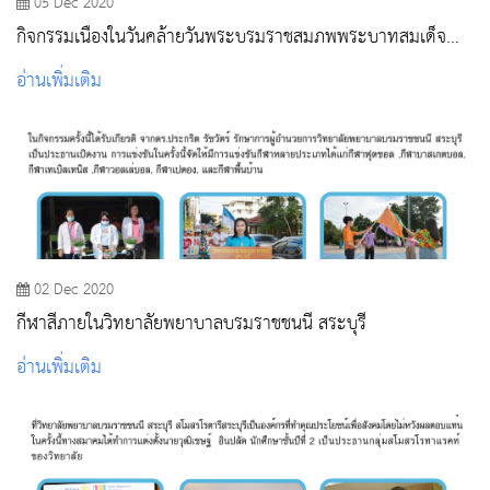
05 Dec 2020
กิจกรรมเนื่องในวันคล้ายวันพระบรมราชสมภพพระบาทสมเด็จ
พระบรมชนกาธิเบศร มหาภูมิพลอดุลยเดชมหาราช บรมนาถ
อ่านเพิ่มเติม
บพิตร
02 Dec 2020
กีฬาสีภายในวิทยาลัยพยาบาลบรมราชชนนี สระบุรี
อ่านเพิ่มเติม