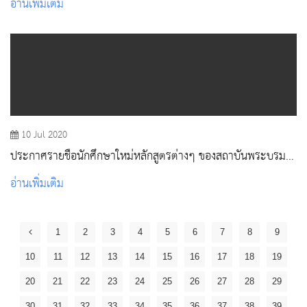
อ่านเพิ่มเติม
10 Jul 2020
ประกาศรายชื่อนักศึกษาใหม่หลักสูตรต่างๆ ของสถาบันพระบรม
ราชชนก กระทรวงสาธารณสุข(โครงการนโยบาย) ประจำปีการ
อ่านเพิ่มเติม
ศึกษา 2563
1
2
3
4
5
6
7
8
9
10
11
12
13
14
15
16
17
18
19
20
21
22
23
24
25
26
27
28
29
30
31
32
33
34
35
36
37
38
39