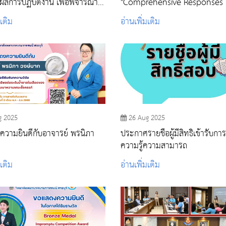
ผลการปฏิบัติงาน เพื่อพิจารณา
"Comprehensive Responses
คล เป็นพนักงานสถาบันพระบรม
Non-Communicable Disease
มเติม
อ่านเพิ่มเติม
 พ.ศ. ๒๕๖๘
Role Of Multidisciplinary
Collaboration In Prevention
Care"
g 2025
26 Aug 2025
วามยินดีกับอาจารย์ พรนิภา
ประกาศรายชื่อผู้มีสิทธิเข้ารับกา
ความรู้ความสามารถ
มเติม
อ่านเพิ่มเติม