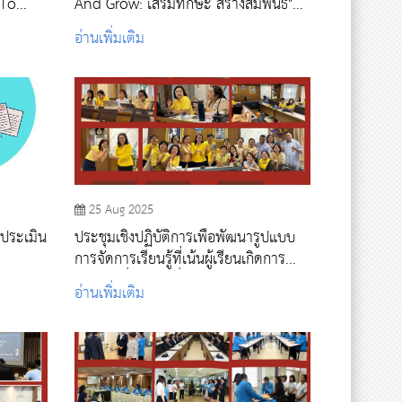
 To
And Grow: เสริมทักษะ สร้างสัมพันธ์"
s: The
ประจำปี 2568
อ่านเพิ่มเติม
 And
25 Aug 2025
รประเมิน
ประชุมเชิงปฏิบัติการเพื่อพัฒนารูปแบบ
การจัดการเรียนรู้ที่เน้นผู้เรียนเกิดการ
เรียนรู้ เพื่อการเปลี่ยนแปลงตนเอง
อ่านเพิ่มเติม
(Transformative Learning)