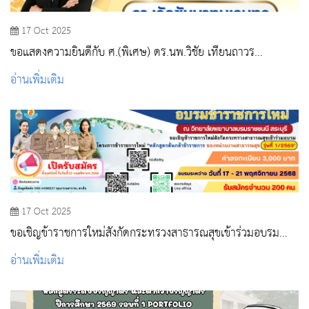
17 Oct 2025
ขอแสดงความยินดีกับ ศ.(พิเศษ) ดร.นพ.วิชัย เทียนถาวร
อธิการบดีสถาบันพระบรมราชชนก ในโอกาสได้รางวัลชัยนาทนเร
อ่านเพิ่มเติม
นทร ประจำปี 2568 ประเภทบริหาร
17 Oct 2025
ขอเชิญข้าราชการใหม่สังกัดกระทรวงสาธารณสุขเข้าร่วมอบรม
โครงการปฐมนิเทศข้าราชการใหม่ “หลักสูตรต้นกล้าข้าราชการ”
อ่านเพิ่มเติม
รุ่นที่ 1/2569