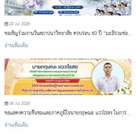
20 Jul 2026
ขอเชิญร่วมงานวันสถาปนาวิทยาลัย ครบรอบ 60 ปี “มะลิรวมช่อ
วพบ.สระบุรี”
อ่านเพิ่มเติม
06 Jul 2026
ขอแสดงความชื่นชมและภาคภูมิใจนายกฤษณะ แววไธสง ในการใช้
ความรู้ความสามารถในวิชาชีพพยาบาล ให้เป็นประโยชน์ต่อเพื่อน
อ่านเพิ่มเติม
มนุษย์