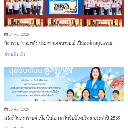
17 Apr 2026
กิจกรรม "รวมพลัง ประกาศเจตนารมณ์ เป็นองค์กรคุณธรรม
ต้นแบบ และการประกาศนโยบาย No Gift Policy ตามโครงการ
อ่านเพิ่มเติม
ประเมินคุณธรรมและความโปร่งใส ITA วพบ.สระบุรี "
13 Apr 2026
สวัสดีวันสงกรานต์ เนื่องในโอกาสวันขึ้นปีใหม่ไทย ประจำปี 2569