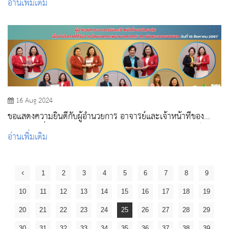
อ่านเพิ่มเติม
16 Aug 2024
ขอแสดงความยินดีกับผู้อำนวยการ อาจารย์และเจ้าหน้าที่ของ
วิทยาลัย เนื่องในโอกาสได้รับรางวัลของคณะพยาบาลศาสตร์
อ่านเพิ่มเติม
สถาบันพระบรมราชชนก
1
2
3
4
5
6
7
8
9
10
11
12
13
14
15
16
17
18
19
20
21
22
23
24
25
26
27
28
29
30
31
32
33
34
35
36
37
38
39