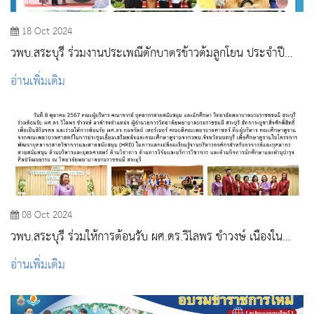
18 Oct 2024
วพบ.สระบุรี ร่วมงานประเพณีตักบาตรข้าวต้มลูกโยน ประจำปี
2567
อ่านเพิ่มเติม
08 Oct 2024
วพบ.สระบุรี ร่วมให้การต้อนรับ ผศ.ดร.วิไลพร ขำวงษ์ เนื่องใน
โอกาสเข้ารับตำแหน่งผู้อำนวยการ และคณะศึกษาดูงานจากคณะ
อ่านเพิ่มเติม
พยาบาลศาสตร์ และวพบ.จังหวัดนนทบุรี