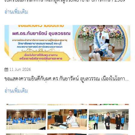
เปิดรับสมัครนักศึกษาหลักสูตรผู้ช่วยพยาบาล ปีการศึกษา 2569
อ่านเพิ่มเติม
11 Jun 2026
ขอแสดงความยินดีกับผศ.ดร.กันยารัตน์ อุบลวรรณ เนื่องในโอกาส
ได้รับพระราชทานเครื่องราชอิสริยาภรณ์ชั้นสายสะพายประถมาภ
อ่านเพิ่มเติม
รณ์มงกุฎไทย