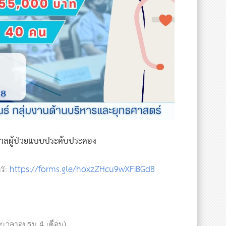
าลผู้ป่วยแบบประคับประคอง
คร:
https://forms.gle/hoxzZHcu9wXFiBGd8
ะเวลาอบรม 4 เดือน)