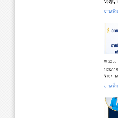
ปริญญาต
ครั้งที่ 2
อ่านเพิ่
22 Ju
ประกาศรา
รายงานต
ช่วยพยา
อ่านเพิ่
๒๕๖๙ (