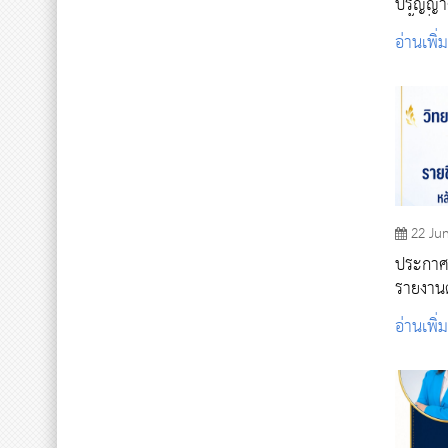
ปริญญาต
ครั้งที่ 2
อ่านเพิ่
22 Ju
ประกาศรา
รายงานต
ช่วยพยา
อ่านเพิ่
๒๕๖๙ (