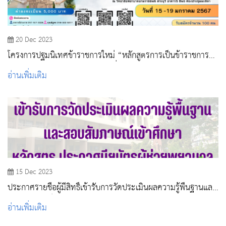
20 Dec 2023
โครงการปฐมนิเทศข้าราชการใหม่ “หลักสูตรการเป็นข้าราชการที่
ดี” ของหน่วยงานสาธารณสุข รุ่นที่ 2 /2567
อ่านเพิ่มเติม
15 Dec 2023
ประกาศรายชื่อผู้มีสิทธิ์เข้ารับการวัดประเมินผลความรู้พื้นฐานและ
สอบสัมภาษณ์เข้าศึกษา หลักสูตรประกาศนียบัตรผู้ช่วยพยาบาล
อ่านเพิ่มเติม
รุ่นที่ 2 ประจำปีการศึกษา 2566