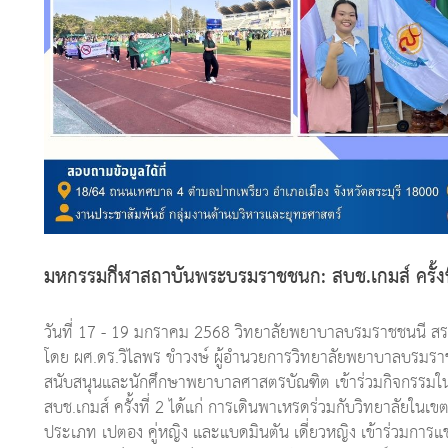
มหกรรมกีฬาสถาบันพระบรมราชชนก: สบช.เกมส์ ครั้งท
วันที่ 17 - 19 มกราคม 2568 วิทยาลัยพยาบาลบรมราชชนนี
โดย ผศ.ดร.วิไลพร ขำวงษ์ ผู้อำนวยการวิทยาลัยพยาบาลบรมรา
สนับสนุนและนักศึกษาพยาบาลศาสตรบัณฑิต เข้าร่วมกิจกรร
สบช.เกมส์ ครั้งที่ 2 ได้แก่ การเดินพาเหรดร่วมกับวิทยาลัยในเข
ประเภท เปตอง คู่หญิง และแบดมินตัน เดี่ยวหญิง เข้าร่วมการแ