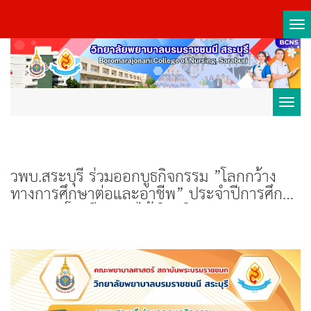
Tog
nav
Toggl
navig
วพบ.สระบุรี ร่วมออกบูธกิจกรรม ”โลกกว้าง
ทางการศึกษาต่อและอาชีพ” ประจำปีการศึกษา
2569 ณ โรงเรียนเสาไห้ วิมลวิทยานุกูล