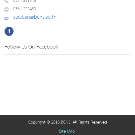
036 - 211948
036 - 222480
saraban@bcns.ac.th
Follow Us On Facebook
Copyright © 2018 BCNS. All Rights Reserved
Site Map