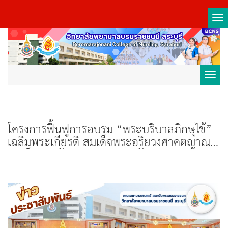
Tog
nav
Toggl
navig
โครงการฟื้นฟูการอบรม “พระบริบาลภิกษุไข้”
เฉลิมพระเกียรติ สมเด็จพระอริยวงศาคตญาณ
สมเด็จพระสังฆราช สกลมหาสังฆปริณายก
ฉลองพระชนมายุ 98 พรรษา