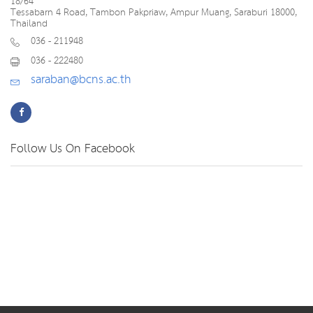
18/64
Tessabarn 4 Road, Tambon Pakpriaw, Ampur Muang, Saraburi 18000,
Thailand
036 - 211948
036 - 222480
saraban@bcns.ac.th
Follow Us On Facebook