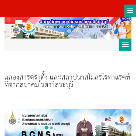
Tog
nav
Toggl
navig
ฉลองสารตราตั้ง และสถาปนาสโมสรโรทาแรคท์
ที่จากสมาคมโรตารีสระบุรี