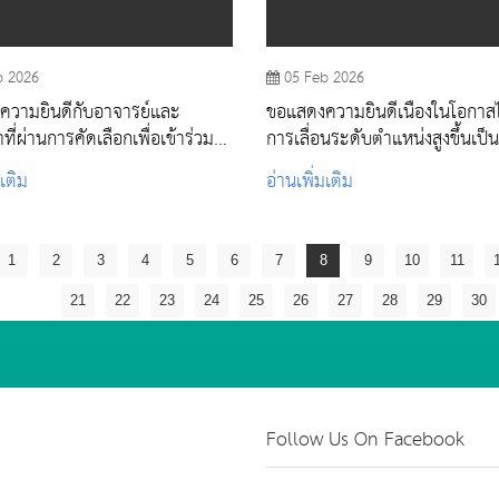
b 2026
05 Feb 2026
ความยินดีกับอาจารย์และ
ขอแสดงความยินดีเนื่องในโอกาสไ
ที่ผ่านการคัดเลือกเพื่อเข้าร่วม
การเลื่อนระดับตำแหน่งสูงขึ้นเป็น
รพัฒนาบัณฑิตสถาบันพระบรม
บรรณารักษ์ ระดับ ชำนาญการ
มเติม
อ่านเพิ่มเติม
1
2
3
4
5
6
7
8
9
10
11
21
22
23
24
25
26
27
28
29
30
Follow Us On Facebook