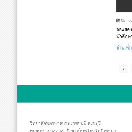
05 Fe
ขอแสดง
นักศึกษา
โครงกา
อ่านเพิ่
ราชชนก
วิทยาลัยพยาบาลบรมราชชนนี สระบุรี
คณะพยาบาลศาสตร์ สถาบันพระบรมราชชนก