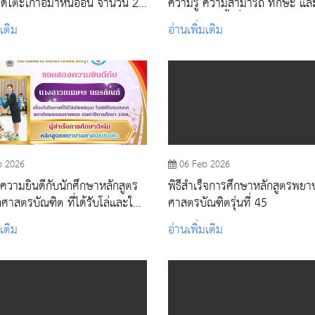
ดโต๊ะเก้าอี้ม้าหินอ่อน จำนวน 2
ความรู้ ความสามารถ ทักษะ แล
สมรรถนะ ครั้งที่ 2 ตำแหน่งนักวิ
มเติม
อ่านเพิ่มเติม
 สระบุรี
ศึกษา
b 2026
06 Feb 2026
วามยินดีกับนักศึกษาหลักสูตร
พิธีสำเร็จการศึกษาหลักสูตรพย
าสตรบัณฑิต ที่ได้รับโล่และใบ
ศาสตรบัณฑิตรุ่นที่ 45
กียรติคุณ
มเติม
อ่านเพิ่มเติม