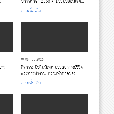
ะ
ปีการศึกษา 2568 ผ่านระบบออนไซต์
ชากาี
และออนไลน์
อ่านเพิ่มเติม
05 Feb 2026
าบาล
กิจกรรมปัจฉิมนิเทศ ประสบการณ์ชีวิต
และการทำงาน: ความท้าทายของ
พยาบาลในบริการสุขภาพปฐมภูมิถึงตติย
อ่านเพิ่มเติม
ภูมิ ของนักศึกษาพยาบาลศาสตร์ ชั้นปีที่
4