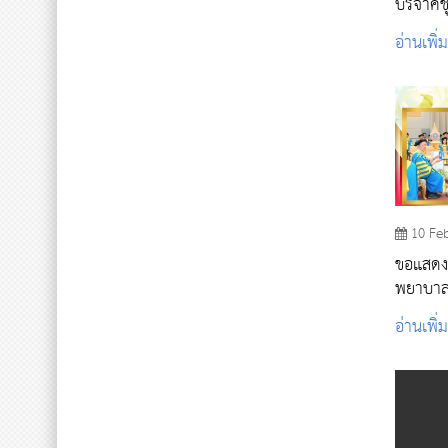
บริจาคชุ
ชุด ให้กับนักศึกษาวิทยาลัยพยาบาลบรม
อ่านเพิ่
ราชชนนี
10 Fe
ขอแสดงค
พยาบาลศ
ประกาศเ
อ่านเพิ่