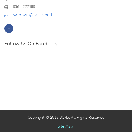
036 - 222480
saraban@bcns.ac.th
Follow Us On Facebook
Copyright © 2018 BCNS. All Rights Reserved
Site Map