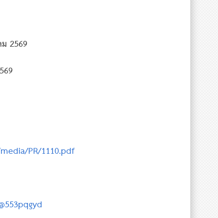
ราคม 2569
2569
p/media/PR/1110.pdf
p/@553pqgyd