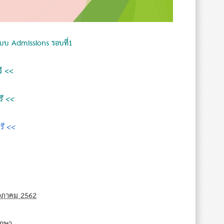
บแบบ Admissions รอบที่1
ุรี <<
บุรี <<
์บุรี <<
ฤษภาคม 2562
ศึกษา