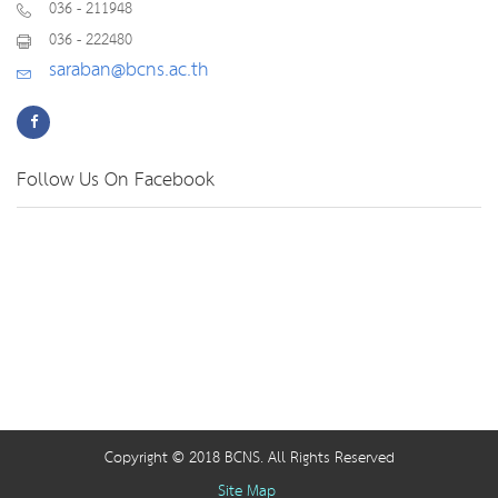
036 - 211948
036 - 222480
saraban@bcns.ac.th
Follow Us On Facebook
Copyright © 2018 BCNS. All Rights Reserved
Site Map