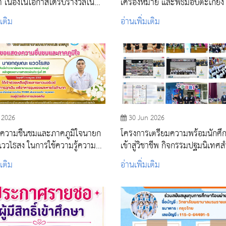
 เนื่องในโอกาสได้รับรางวัลในพิธี
เครื่องหมาย และพิธีมอบตะเกีย
ู สถาบันพระบรมราชชนก ประจำปี
ปีการศึกษา 2569 💙🤍
มเติม
อ่านเพิ่มเติม
ษา 2569
 2026
30 Jun 2026
ความชื่นชมและภาคภูมิใจนายก
โครงการเตรียมความพร้อมนักศึ
วไธสง ในการใช้ความรู้ความ
เข้าสู่วิชาชีพ กิจกรรมปฐมนิเทศ
นวิชาชีพพยาบาล ให้เป็น
นักศึกษาใหม่ ประจำปีการศึกษา
มเติม
อ่านเพิ่มเติม
์ต่อเพื่อนมนุษย์