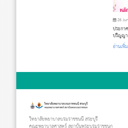
26 Ju
ประกาศรา
ปริญญา
บัญฑิต 
อ่านเพิ่
2569
วิทยาลัยพยาบาลบรมราชชนนี สระบุรี
คณะพยาบาลศาสตร์ สถาบันพระบรมราชชนก