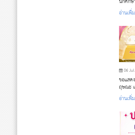
นักศึกษา
ไหว้คร
อ่านเพิ่
การศึก
06 Jul
ขอแสดง
ฤษณะ แว
สามารถใ
อ่านเพิ่
ประโยชน