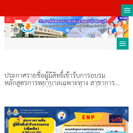
Tog
nav
Toggl
navig
ประกาศรายชื่อผู้มีสิทธิ์เข้ารับการอบรม
หลักสูตรการพยาบาลเฉพาะทาง สาขาการ
พยาบาลเวชปฏิบัติฉุกเฉินรุ่นที่ 5 (เพิ่มเติม)