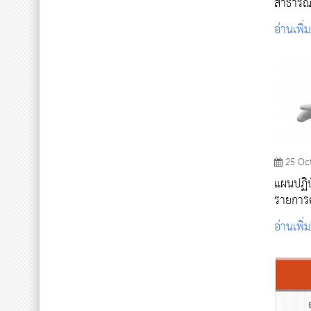
สาธารณส
อ่านเพิ่
25 Oc
แผนปฏิบั
รายการค
อ่านเพิ่