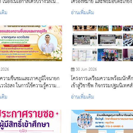
 เนื่องในโอกาสได้รับรางวัลในพิธี
เครื่องหมาย และพิธีมอบตะเกีย
ู สถาบันพระบรมราชชนก ประจำปี
ปีการศึกษา 2569 💙🤍
มเติม
อ่านเพิ่มเติม
ษา 2569
 2026
30 Jun 2026
ความชื่นชมและภาคภูมิใจนายก
โครงการเตรียมความพร้อมนักศึ
วไธสง ในการใช้ความรู้ความ
เข้าสู่วิชาชีพ กิจกรรมปฐมนิเทศ
นวิชาชีพพยาบาล ให้เป็น
นักศึกษาใหม่ ประจำปีการศึกษา
มเติม
อ่านเพิ่มเติม
์ต่อเพื่อนมนุษย์