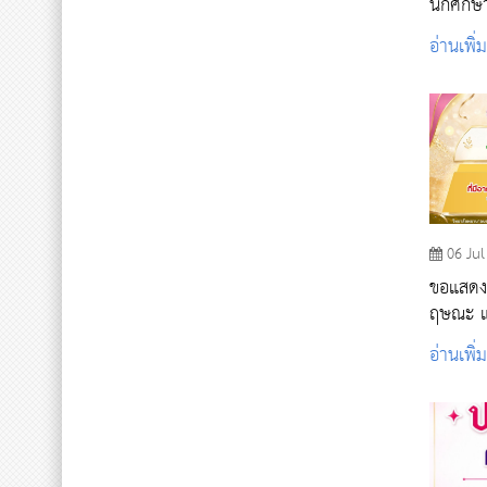
นักศึกษา
ไหว้คร
อ่านเพิ่
การศึก
06 Jul
ขอแสดง
ฤษณะ แว
สามารถใ
อ่านเพิ่
ประโยชน