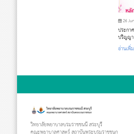
26 Ju
ประกาศรา
ปริญญา
บัญฑิต 
อ่านเพิ่
2569
วิทยาลัยพยาบาลบรมราชชนนี สระบุรี
คณะพยาบาลศาสตร์ สถาบันพระบรมราชชนก