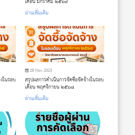
เดือน มกราคม ๒๕๖๙
อ่านเพิ่มเติม
28 Nov 2025
้างในรอบ
สรุปผลการดำเนินการจัดซื้อจัดจ้างในรอบ
เดือน พฤศจิกายน​​​​​​​ ๒๕๖๘
อ่านเพิ่มเติม