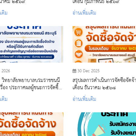
มีนาคม ๒๕๖๙
เดือน กุมภาพันธ์ ๒๕๖๙
มเติม
อ่านเพิ่มเติม
n 2026
30 Dec 2025
 วิทยาลัยพยาบาลบรมราชชนนี
สรุปผลการดำเนินการจัดซื้อจัดจ
เรื่อง ประกาศผลผู้ชนะการจัดซื้อ
เดือน ธันวาคม ๒๕๖๘
รือผู้ได้รับการคัดเลือก และสาระ
มเติม
อ่านเพิ่มเติม
งสัญญาหรือข้อตกลงเป็นหนังสือ