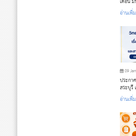
เดือน 
อ่านเพิ่
09 Ja
ประกาศ
สระบุรี 
จัดจ้างห
อ่านเพิ่
สำคัญขอ