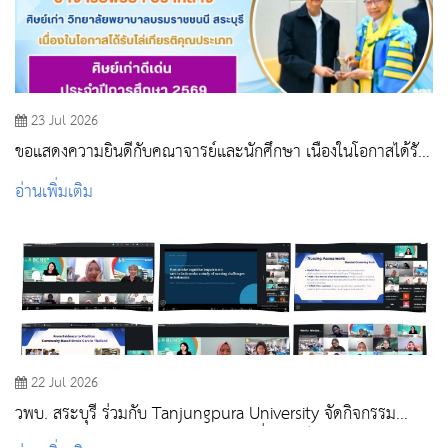
23 Jul 2026
ขอแสดงความยินดีกับคณาจารย์และนักศึกษา เนื่องในโอกาสได้รับ
รางวัลในพิธีไหว้ครู สถาบันพระบรมราชชนก ประจำปีการศึกษา
อ่านเพิ่มเติม
2569
22 Jul 2026
วพบ. สระบุรี ร่วมกับ Tanjungpura University จัดกิจกรรม
Global Classroom (Online) แลกเปลี่ยนองค์ความรู้ด้านการ