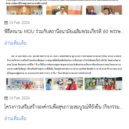
15 Feb 2024
พิธีลงนาม MOU ร่วมกับสถานีอนามัยเฉลิมพระเกียรติ 60 พรรษา
นวมินทราชินี ลำพญากลาง อ.มวกเหล็ก จ.สระบุรี
อ่านเพิ่มเติม
14 Feb 2024
โครงการเสริมสร้างองค์กรเพื่อสุขภาวะสมบูรณ์ที่ยั่งยืน (กิจกรรม
คัดกรองสุขภาพ ปิงปองจราจร 7 สี)
อ่านเพิ่มเติม