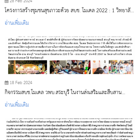
28 Feb 2024
โครงการสร้างชุมชนสุขภาวะด้วย สบช. โมเดล 2022 : 1 วิทยาลัย
1 ชุมชน เทิดพระเกียรติพระบาทสมเด็จพระวชิรเกล้าเจ้าอยู่หัว
อ่านเพิ่มเติม
(2565 - 2567) วิทยาลัยพยาบาลบรมราชชนนี สระบุรี
18 Feb 2024
กิจกรรมสบช.โมเดล วพบ.สระบุรี ในงานส่งเสริมและสืบสาน
ประเพณีวัฒนธรรม "ตานก๋วยสลาก ย้อนตำนาน 220 ปี ไท - ยวน
อ่านเพิ่มเติม
" ประจำปี 2567