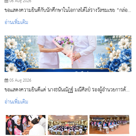
06 Aug 2026
ขอแสดงความยินดีกับนักศึกษาในโอกาสได้โล่รางวัลชมเชย “กล่อง
พยาบาลฮีลใจ”
อ่านเพิ่มเติม
05 Aug 2026
ขอแสดงความยินดีแด่ นางธนันณัฏฐ์ มณีศิลป์ รองผู้อำนวยการด้าน
การพยาบาล โรงพยาบาลสระบุรี
อ่านเพิ่มเติม