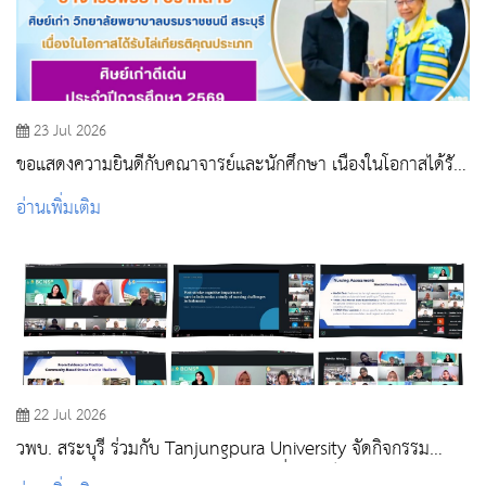
23 Jul 2026
ขอแสดงความยินดีกับคณาจารย์และนักศึกษา เนื่องในโอกาสได้รับ
รางวัลในพิธีไหว้ครู สถาบันพระบรมราชชนก ประจำปีการศึกษา
อ่านเพิ่มเติม
2569
22 Jul 2026
วพบ. สระบุรี ร่วมกับ Tanjungpura University จัดกิจกรรม
Global Classroom (Online) แลกเปลี่ยนองค์ความรู้ด้านการ