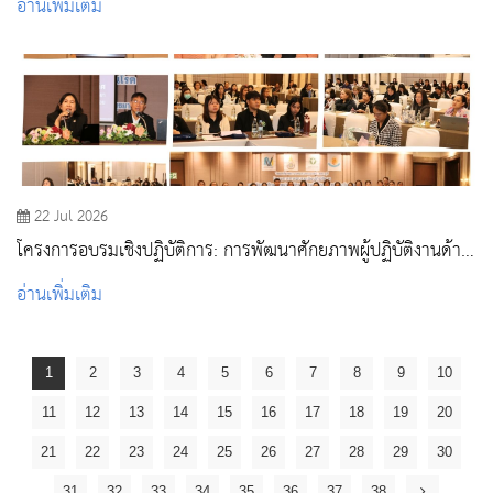
อ่านเพิ่มเติม
พยาบาลผู้ใหญ่และผู้สูงอายุ
22 Jul 2026
โครงการอบรมเชิงปฏิบัติการ: การพัฒนาศักยภาพผู้ปฏิบัติงานด้าน
วัคซีนและภูมิคุ้มกันโรค
อ่านเพิ่มเติม
1
2
3
4
5
6
7
8
9
10
11
12
13
14
15
16
17
18
19
20
21
22
23
24
25
26
27
28
29
30
31
32
33
34
35
36
37
38