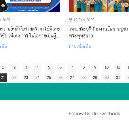
b 2025
12 Feb 2025
ความยินดีกับศาสตราจารย์พิเศษ
วพบ.สระบุรี ร่วมงานวันมาฆบูชา ณ วั
ิชัย เทียนถาวร ในโอกาสเป็นผู้ที่
พระพุทธฉาย
ำรงตำแหน่ง อธิการบดีสถาบัน
มเติม
อ่านเพิ่มเติม
มราชชนก
1
2
3
4
5
6
7
8
9
10
11
21
22
23
24
25
26
27
28
29
30
31
Follow Us On Facebook