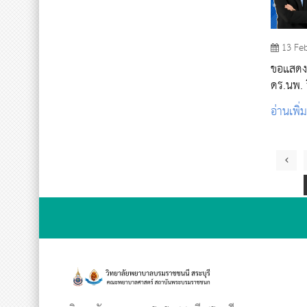
13 Fe
ขอแสดง
ดร.นพ. ว
สมควรด
อ่านเพิ่
พระบร