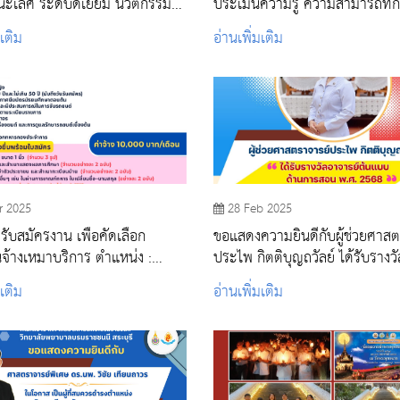
ดีเยี่ยม นวัตกรรม
ประเมินความรู้ ความสามารถท
 Box Knock Nicotine"
สมรรถนะ (ตำแหน่งพนักงานขับร
มเติม
อ่านเพิ่มเติม
r 2025
28 Feb 2025
ับสมัครงาน เพื่อคัดเลือก
ขอแสดงความยินดีกับผู้ช่วยศาสต
จ้างเหมาบริการ ตำแหน่ง :
ประไพ กิตติบุญถวัลย์ ได้รับรางวั
ขับรถยนต์ จำนวน 1 อัตรา
อาจารย์ต้นแบบ ด้านการสอน พ.
มเติม
อ่านเพิ่มเติม