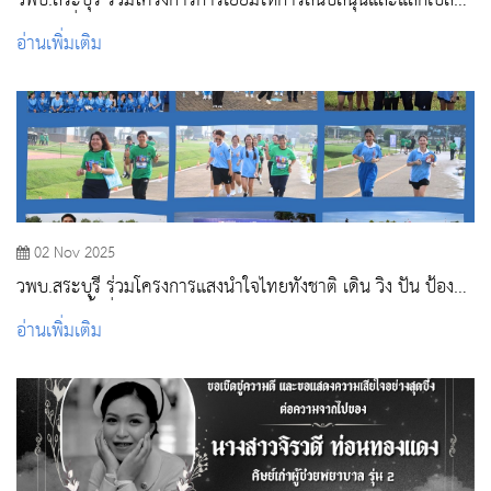
วพบ.สระบุรี ร่วมโครงการการเยี่ยมให้การสนับสนุนและแลกเปลี่ยน
เรียนรู้เพื่อพัฒนาสถาบันจัดการอบรมเฉพาะทางรูปแบบ Post
อ่านเพิ่มเติม
Baccalaureate Residency Training (PBRT) ของโรงพยาบาล
สระบุรี
02 Nov 2025
วพบ.สระบุรี ร่วมโครงการแสงนำใจไทยทั้งชาติ เดิน วิ่ง ปั่น ป้องกัน
อัมพาต ครั้งที่ 11 เฉลิมพระเกียรติ
อ่านเพิ่มเติม