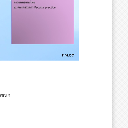
าชชนก