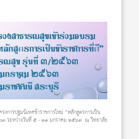
ข รุ่นที่ ๓/๒๕๖๓
ครงการปฐมนิเทศข้าราชการใหม่ “หลักสูตรการเป็น
๒๕๖๓ ระหว่างวันที่ ๕ - ๑๑ มกราคม ๒๕๖๓ ณ วิทยาลัย