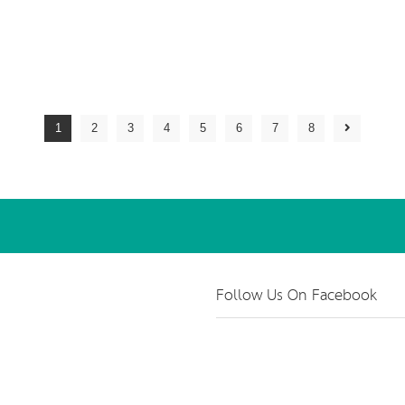
1
2
3
4
5
6
7
8
Follow Us On Facebook