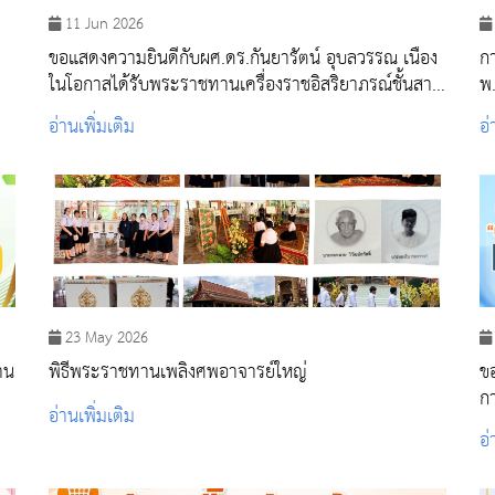
11 Jun 2026
ขอแสดงความยินดีกับผศ.ดร.กันยารัตน์ อุบลวรรณ เนื่อง
ก
ในโอกาสได้รับพระราชทานเครื่องราชอิสริยาภรณ์ชั้นสาย
พ
สะพายประถมาภรณ์มงกุฎไทย
อ่านเพิ่มเติม
อ่
23 May 2026
าน
พิธีพระราชทานเพลิงศพอาจารย์ใหญ่
ขอ
ก
อ่านเพิ่มเติม
อ่