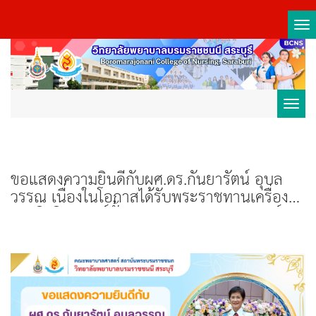
Tog
nav
Toggl
navig
ขอแสดงความยินดีกับผศ.ดร.กันยารัตน์ อุบล
วรรณ เนื่องในโอกาสได้รับพระราชทานเครื่อง
ราชอิสริยาภรณ์ชั้นสายสะพายประถมาภรณ์
มงกุฎไทย