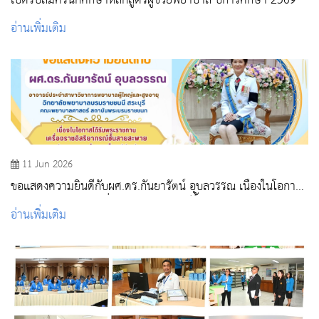
เปิดรับสมัครนักศึกษาหลักสูตรผู้ช่วยพยาบาล ปีการศึกษา 2569
อ่านเพิ่มเติม
11 Jun 2026
ขอแสดงความยินดีกับผศ.ดร.กันยารัตน์ อุบลวรรณ เนื่องในโอกาส
ได้รับพระราชทานเครื่องราชอิสริยาภรณ์ชั้นสายสะพายประถมาภ
อ่านเพิ่มเติม
รณ์มงกุฎไทย