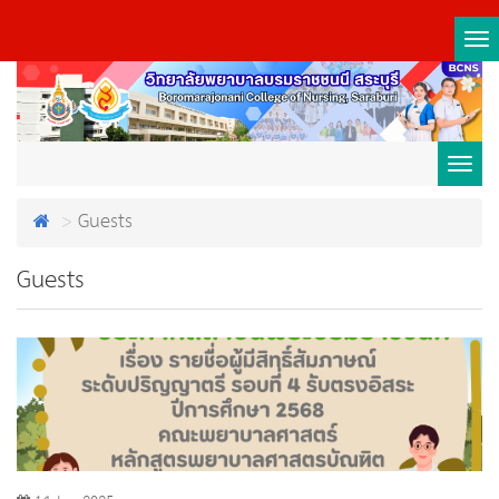
Tog
nav
Toggl
Guests
navig
Guests