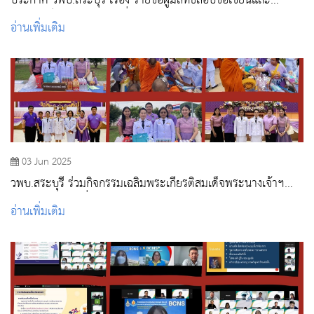
ประกาศ วพบ.สระบุรี เรื่อง รายชื่อผู้มีสิทธิสอบข้อเขียนและ
สัมภาษณ์ หลักสูตรระดับต่ำกว่าปริญญาตรี สถาบันพระบรมราช
อ่านเพิ่มเติม
ชนก กระทรวงสาธารณสุข ปีการศึกษา 2568 รอบที่ 4
03 Jun 2025
วพบ.สระบุรี ร่วมกิจกรรมเฉลิมพระเกียรติสมเด็จพระนางเจ้าฯ
พระบรมราชินี เนื่องในโอกาสวันเฉลิมพระชนมพรรษา 3 มิถุนายน
อ่านเพิ่มเติม
2568