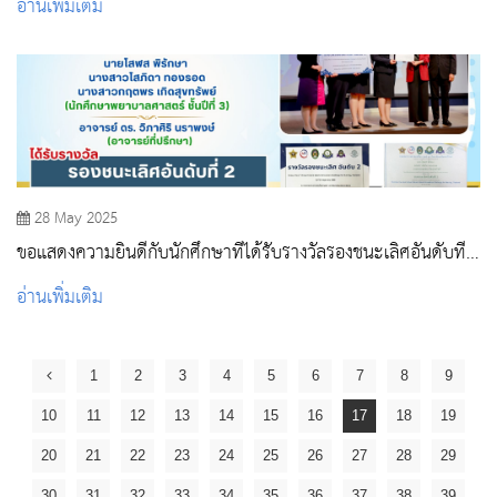
อ่านเพิ่มเติม
พยาบาลศาสตร์ หลักสูตรพยาบาลศาสตรบัณฑิต
28 May 2025
ขอแสดงความยินดีกับนักศึกษาที่ได้รับรางวัลรองชนะเลิศอันดับที่
2
อ่านเพิ่มเติม
1
2
3
4
5
6
7
8
9
10
11
12
13
14
15
16
17
18
19
20
21
22
23
24
25
26
27
28
29
30
31
32
33
34
35
36
37
38
39