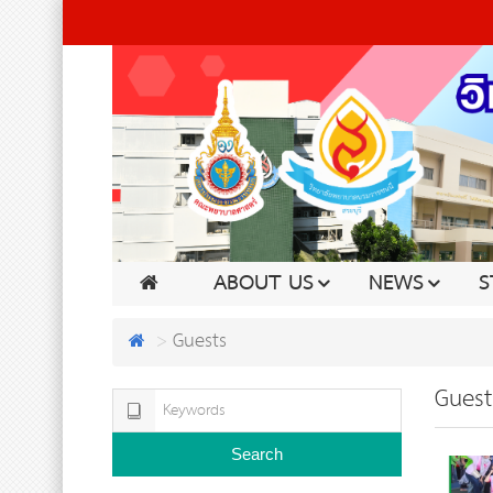
ABOUT US
NEWS
S
Guests
Guest
Search