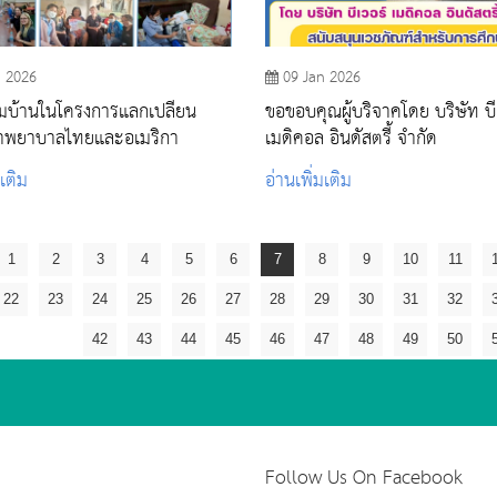
n 2026
09 Jan 2026
ยมบ้านในโครงการแลกเปลี่ยน
ขอขอบคุณผู้บริจาคโดย บริษัท บี
ษาพยาบาลไทยและอเมริกา
เมดิคอล อินดัสตรี้ จำกัด
มเติม
อ่านเพิ่มเติม
1
2
3
4
5
6
7
8
9
10
11
22
23
24
25
26
27
28
29
30
31
32
42
43
44
45
46
47
48
49
50
Follow Us On Facebook