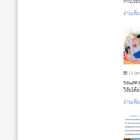
การเรีย
อ่านเพิ่
13 Ja
ขอแสดงค
วิจัยได
สัมมนา
อ่านเพิ่