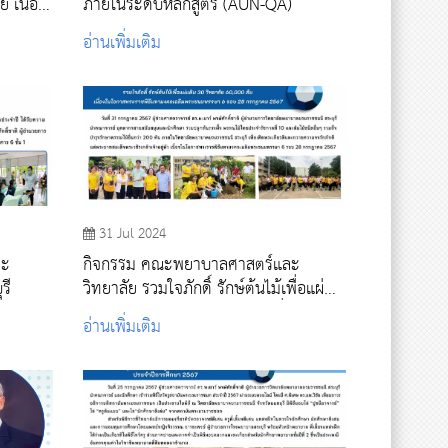
 เนื่อง
ภายในระดับหลักสูตร (AUN-QA)
ยาบาล
อ่านเพิ่มเติม
31 Jul 2024
กิจกรรม คณะพยาบาลศาสตร์และ
รี
วิทยาลัย รวมใจภักดิ์ รักษ์ต้นไม้เพื่อแผ่น
ดิน 30 วิทยาลัย 60,000 ต้น เนื่องใน
อ่านเพิ่มเติม
โอกาสพระราชพิธีมหามงคลเฉลิม
พระชนมพรรษา 6 รอบ 28 กรกฎาคม
2567