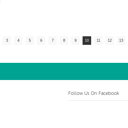
ี
3
4
5
6
7
8
9
10
11
12
13
Follow Us On Facebook